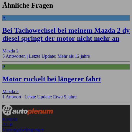
Ähnliche Fragen
A
Bei Tachowechsel bei meinem Mazda 2 dy
diesel springt der motor nicht mehr an
Mazda 2
5 Antworten |
Letzte Update: Mehr als 12 jahre
P
Motor ruckelt bei längerer fahrt
Mazda 2
1 Antwort |
Letzte Update: Etwa 9 jahre
Kontakt
AGB
Nutzungsbedingungen