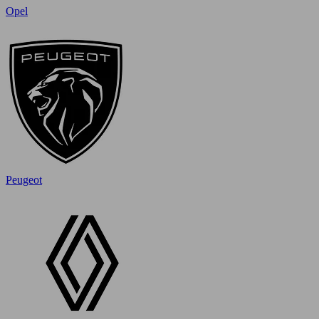
Opel
Peugeot