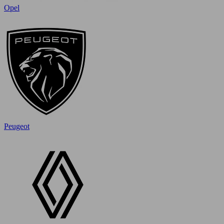
Opel
Peugeot