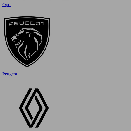
Opel
Peugeot