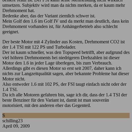
umsetzen. Subjektiv wird man da nichts merken, da er kaum mehr
Drehmoment hat.
Bedenke aber, das der Variant ziemlich schwer ist.
Mein Golf den 1.6 im Golf IV und da merkt man deutlich, dass kein
Drehmoment vorhanden ist, für Anhängerbetrieb also schlecht
geeignet.
Der beste Motor mit 4 Zylinder aus Kosten, Drehmoment CO2 ist
der 1.4 TSI mit 122 PS und Turbolader.
Der ist kaum schneller, was den Topspeed betrifft, aber aufgrund des
viel höhren Drehmoments bei niedrigeren Drehzahlen ist dieser
Motor den 1.6 in jeder Lage überlegen, bis zum Verbrauch.
Allerdings gibt es diesen Motor so erst seit 2007, daher kann ich
nichts zur Langzeitqualität sagen, aber bekannte Probleme hat dieser
Motor nicht.
Also entweder 1.6 mit 102 PS, der FSI taugt einfach nicht oder der
1.4 TSI.
Da ich alle Motoren gefahren bin, sage ich dir, dass der 1.4 TSI der
beste Benziner für den Variant ist, damit ist man souverän
motorisiert, mit den anderen eher das Gegenteil.
S
schilling23
April 09, 2009