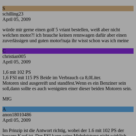
S
schilling23
April 05, 2009
würde mir gerne einen golf 5 vriant bestellen, weiß aber nicht
welchen motor?! ich brauche keinen rennwagen dafür aber einen
zuverlässigen und guten motor!naja ihr wisst schon was ich meine
C
christian005
April 05, 2009
1,6 mit 102 PS
1,6 FSI mit 115 PS Beide im Verbrauch ca 8,0Liter.
Motoren sind ausgereift und standfest.Wenn es ein Benziner sein
soll,dann sollte es auch wenigsten einer dieser beiden Motoren sein.
MfG
A
anon18010486
April 05, 2009
Im Prinzip ist die Antwort richtig, wobei der 1.6 mit 102 PS der
bessere Kauf ist. Der FSI kann seine Mehrleistung nicht wirklich