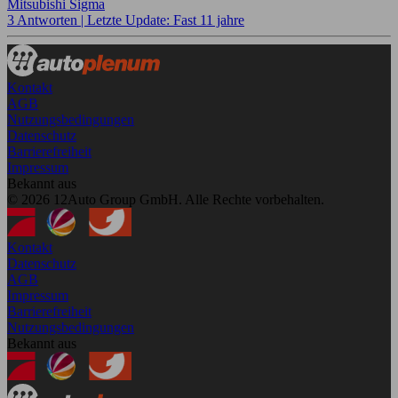
Mitsubishi Sigma
3 Antworten |
Letzte Update: Fast 11 jahre
Kontakt
AGB
Nutzungsbedingungen
Datenschutz
Barrierefreiheit
Impressum
Bekannt aus
© 2026 12Auto Group GmbH. Alle Rechte vorbehalten.
Kontakt
Datenschutz
AGB
Impressum
Barrierefreiheit
Nutzungsbedingungen
Bekannt aus