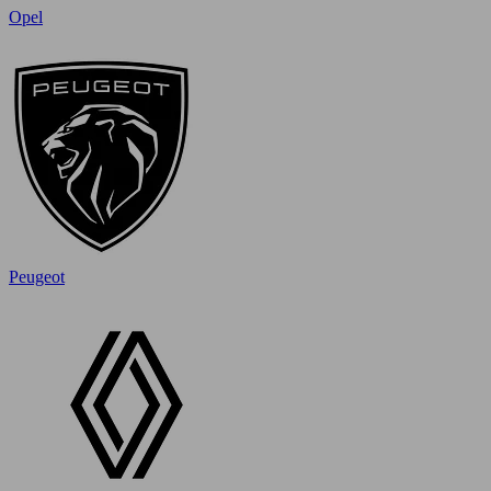
Opel
Peugeot