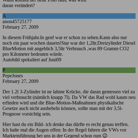
daran verändert?
A
anon45725177
February 27, 2009
In diesem Frühjahr.In genf war er schon zu sehen.Kann also nur
noch ein paar wochen dauern!Star war der 1,2ltr.Dreizylinder Diesel
BlueMotion mit angeblich 3,5ltr Verbrauch ,was 89 Gramm CO2
pro Kilometer bedeuten würde.
Autobild spekuliert auf Juni09
P
PepeJones
February 27, 2009
Der 1.2l 3-Zylinder ist ne lahme Krücke, die daran gemessen viel zu
viel verbraucht (nämlich knapp 7l). Da VW das Rad wohl kaum neu
erfinden wird und die Blue-Motion-Maßnahmen physikalische
Gesetze auch nicht aushebeln können, sollte man mit der 3,5l-
Prognose vorsichtig sein.
Hier hast du ein Bild- ich denke das dürfte es recht genau treffen.
Ich halte mal die Augen offen: In der Regel fahren die VWs vor
Markteinführung bei uns in der Gegend schon rum 😉