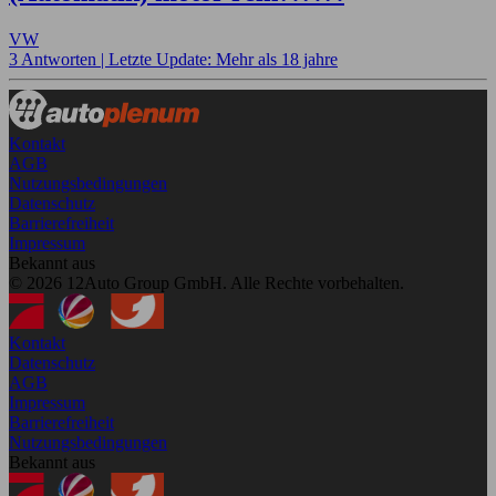
VW
3 Antworten |
Letzte Update: Mehr als 18 jahre
Kontakt
AGB
Nutzungsbedingungen
Datenschutz
Barrierefreiheit
Impressum
Bekannt aus
© 2026 12Auto Group GmbH. Alle Rechte vorbehalten.
Kontakt
Datenschutz
AGB
Impressum
Barrierefreiheit
Nutzungsbedingungen
Bekannt aus