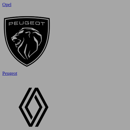
Opel
Peugeot