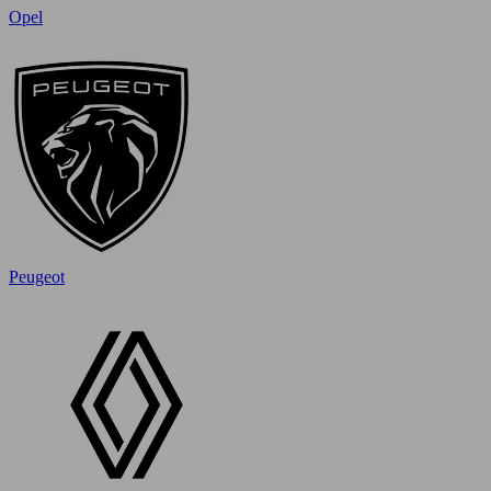
Opel
Peugeot