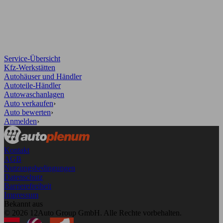
Service-Übersicht
Kfz-Werkstätten
Autohäuser und Händler
Autoteile-Händler
Autowaschanlagen
Auto verkaufen
›
Auto bewerten
›
Anmelden
›
Kontakt
AGB
Nutzungsbedingungen
Datenschutz
Barrierefreiheit
Impressum
Bekannt aus
© 2026 12Auto Group GmbH. Alle Rechte vorbehalten.