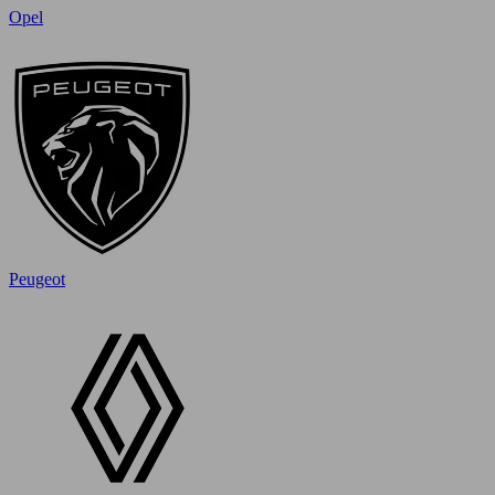
Opel
Peugeot