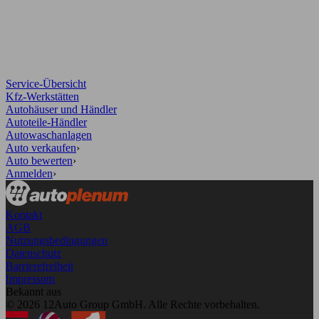
Service-Übersicht
Kfz-Werkstätten
Autohäuser und Händler
Autoteile-Händler
Autowaschanlagen
Auto verkaufen
›
Auto bewerten
›
Anmelden
›
Kontakt
AGB
Nutzungsbedingungen
Datenschutz
Barrierefreiheit
Impressum
Bekannt aus
© 2026 12Auto Group GmbH. Alle Rechte vorbehalten.