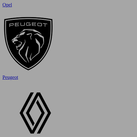
Opel
Peugeot