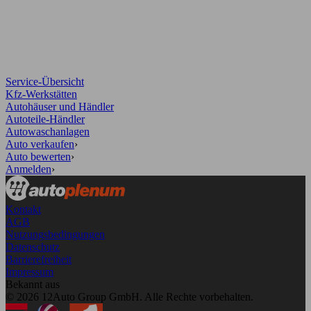
Service-Übersicht
Kfz-Werkstätten
Autohäuser und Händler
Autoteile-Händler
Autowaschanlagen
Auto verkaufen
›
Auto bewerten
›
Anmelden
›
Kontakt
AGB
Nutzungsbedingungen
Datenschutz
Barrierefreiheit
Impressum
Bekannt aus
© 2026 12Auto Group GmbH. Alle Rechte vorbehalten.