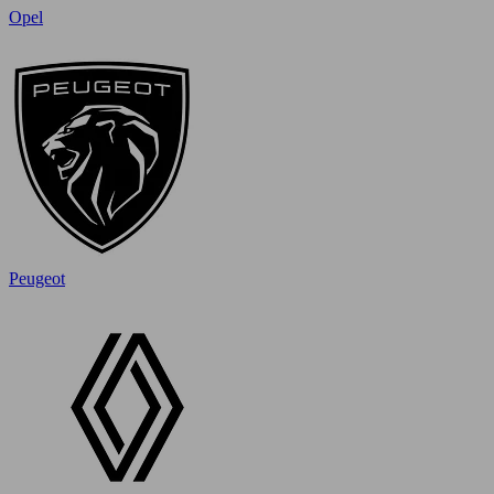
Opel
Peugeot