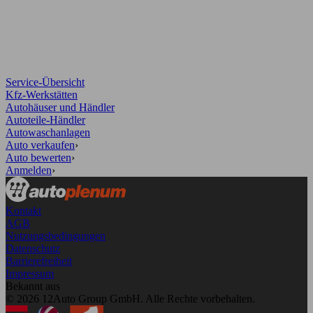
Service-Übersicht
Kfz-Werkstätten
Autohäuser und Händler
Autoteile-Händler
Autowaschanlagen
Auto verkaufen
›
Auto bewerten
›
Anmelden
›
Kontakt
AGB
Nutzungsbedingungen
Datenschutz
Barrierefreiheit
Impressum
Bekannt aus
© 2026 12Auto Group GmbH. Alle Rechte vorbehalten.