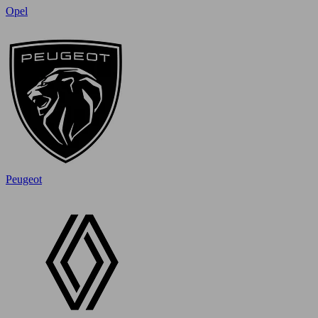
Opel
Peugeot