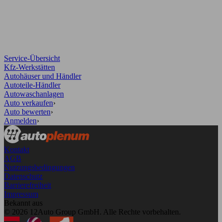
Service-Übersicht
Kfz-Werkstätten
Autohäuser und Händler
Autoteile-Händler
Autowaschanlagen
Auto verkaufen
›
Auto bewerten
›
Anmelden
›
Kontakt
AGB
Nutzungsbedingungen
Datenschutz
Barrierefreiheit
Impressum
Bekannt aus
© 2026 12Auto Group GmbH. Alle Rechte vorbehalten.