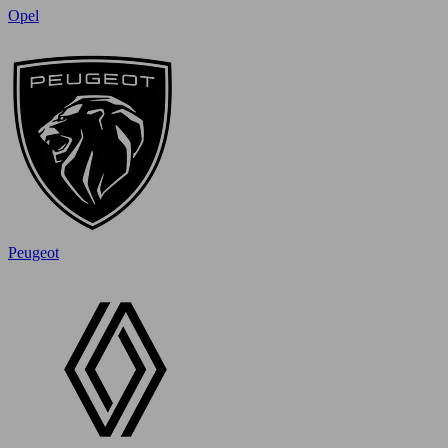
Opel
Peugeot