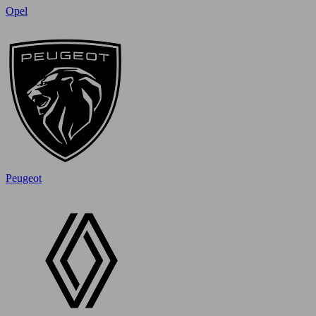
Opel
Peugeot