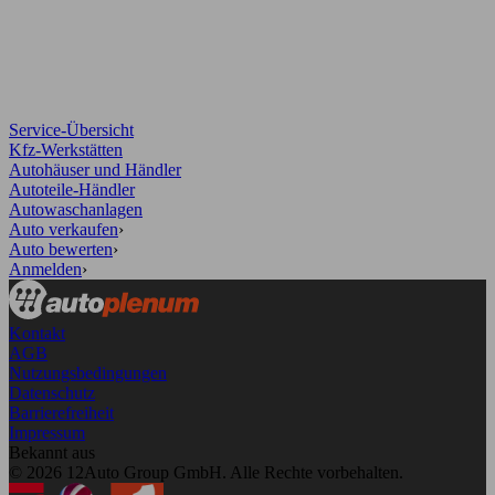
Service-Übersicht
Kfz-Werkstätten
Autohäuser und Händler
Autoteile-Händler
Autowaschanlagen
Auto verkaufen
›
Auto bewerten
›
Anmelden
›
Kontakt
AGB
Nutzungsbedingungen
Datenschutz
Barrierefreiheit
Impressum
Bekannt aus
© 2026 12Auto Group GmbH. Alle Rechte vorbehalten.