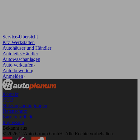
Service-Übersicht
Kfz-Werkstätten
Autohäuser und Händler
Autoteile-Händler
Autowaschanlagen
Auto verkaufen
›
Auto bewerten
›
Anmelden
›
Kontakt
AGB
Nutzungsbedingungen
Datenschutz
Barrierefreiheit
Impressum
Bekannt aus
© 2026 12Auto Group GmbH. Alle Rechte vorbehalten.