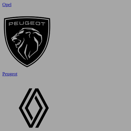
Opel
Peugeot