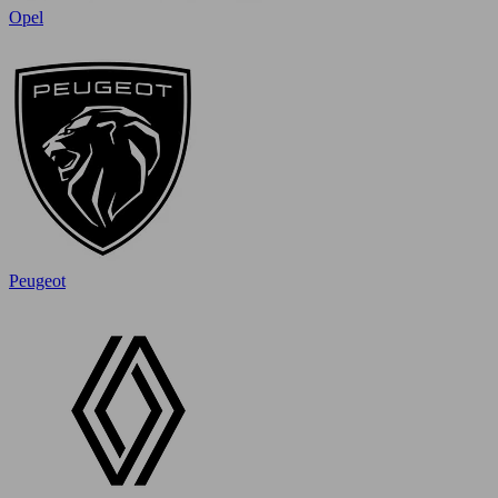
Opel
Peugeot