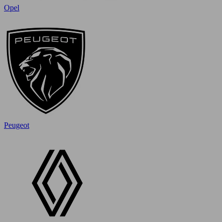
Opel
Peugeot