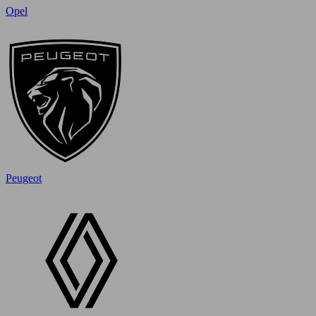
Opel
Peugeot