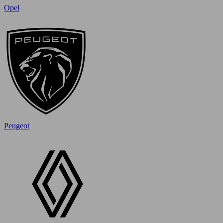
Opel
Peugeot