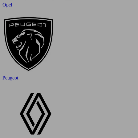
Opel
Peugeot