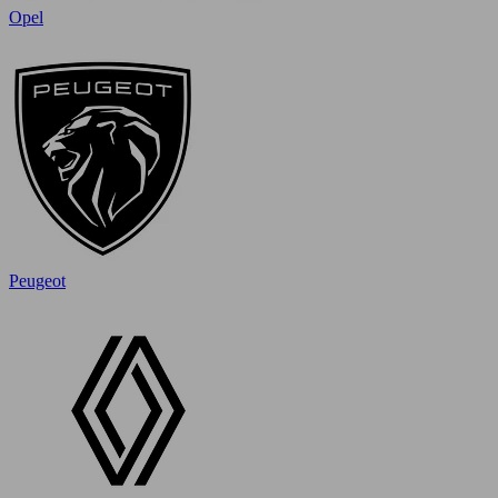
Opel
Peugeot