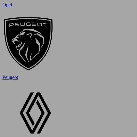
Opel
Peugeot