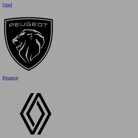
Opel
Peugeot