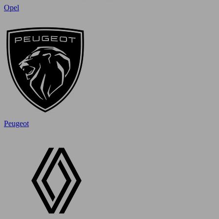
Opel
Peugeot