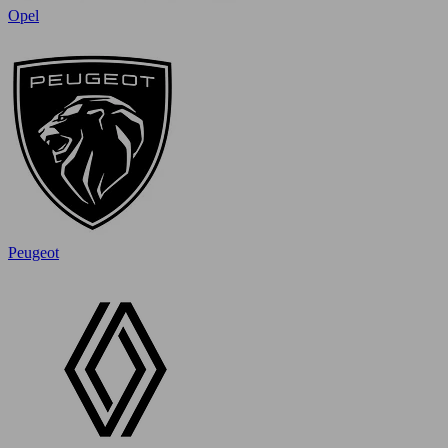
Opel
Peugeot