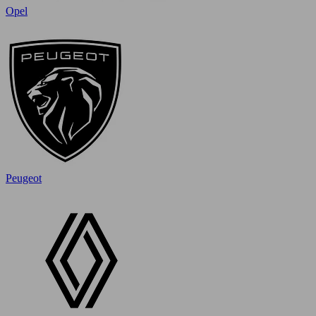
Opel
Peugeot