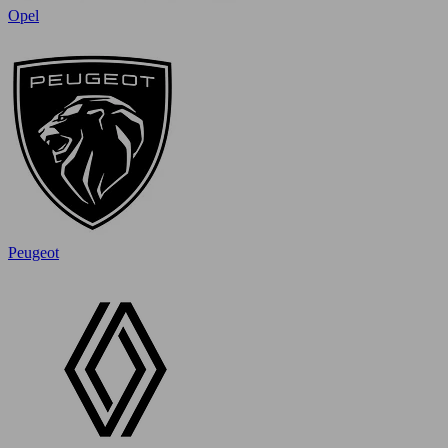
Opel
Peugeot