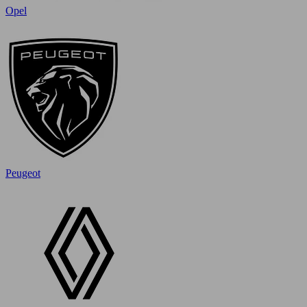
Opel
Peugeot