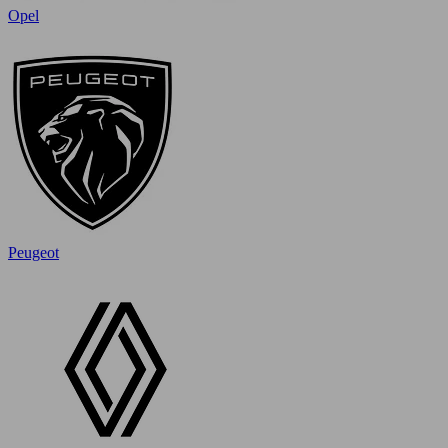
Opel
Peugeot