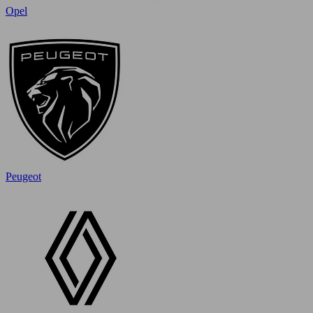
Opel
Peugeot