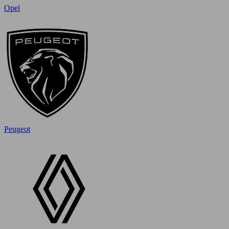
Opel
Peugeot