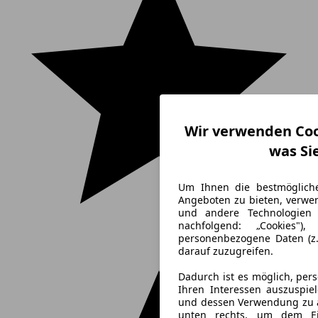
Wir verwenden Cook
was Si
Um Ihnen die bestmöglich
Angeboten zu bieten, verwen
und andere Technologien
nachfolgend: „Cookies")
personenbezogene Daten (z.
darauf zuzugreifen.
Dadurch ist es möglich, per
Ihren Interessen auszuspie
und dessen Verwendung zu an
unten rechts, um dem Ein