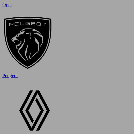
Opel
Peugeot