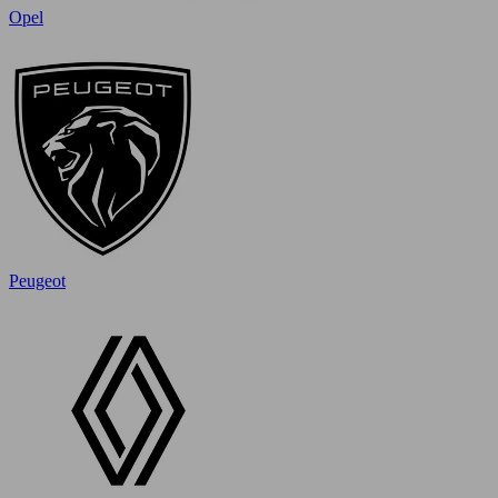
Opel
Peugeot