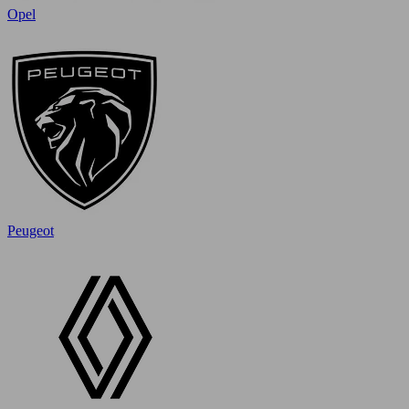
Opel
Peugeot