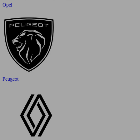
Opel
Peugeot