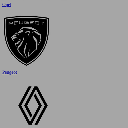
Opel
Peugeot