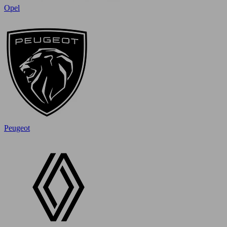
Opel
Peugeot