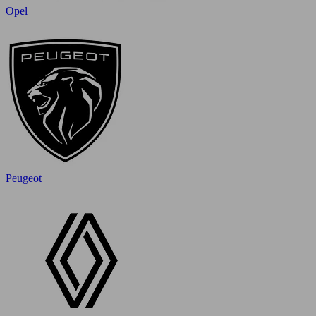
Opel
Peugeot