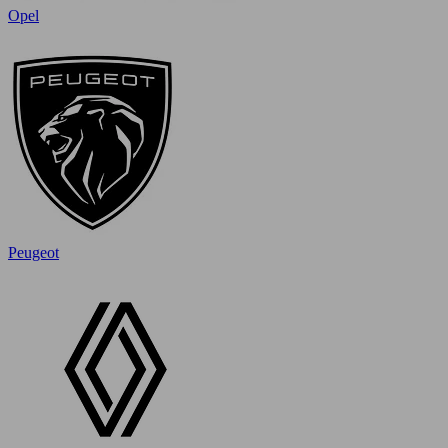
Opel
Peugeot