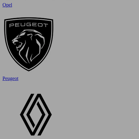
Opel
Peugeot