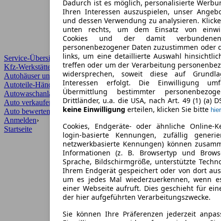
Dadurch ist es möglich, personalisierte Werb
Ihren Interessen auszuspielen, unser Angeb
und dessen Verwendung zu analysieren. Klicke
unten rechts, um dem Einsatz von einwill
Cookies und der damit verbundenen 
personenbezogener Daten zuzustimmen oder d
links, um eine detaillierte Auswahl hinsichtli
Service-Übersicht
treffen oder um der Verarbeitung personenbe
Kfz-Werkstätten
widersprechen, soweit diese auf Grundla
Autohäuser und Händler
Interessen erfolgt. Die Einwilligung um
Autoteile-Händler
Übermittlung bestimmter personenbezo
Autowaschanlagen
Drittländer, u.a. die USA, nach Art. 49 (1) (a) 
Auto verkaufen
›
keine Einwilligung
erteilen, klicken Sie bitte
hier
Auto bewerten
›
Anmelden
›
Cookies, Endgeräte- oder ähnliche Online-K
Startseite
login-basierte Kennungen, zufällig generi
netzwerkbasierte Kennungen) können zusam
Informationen (z. B. Browsertyp und Browse
Sprache, Bildschirmgröße, unterstützte Techno
Ihrem Endgerät gespeichert oder von dort au
um es jedes Mal wiederzuerkennen, wenn e
einer Webseite aufruft. Dies geschieht für ei
der hier aufgeführten Verarbeitungszwecke.
Sie können Ihre Präferenzen jederzeit anpas