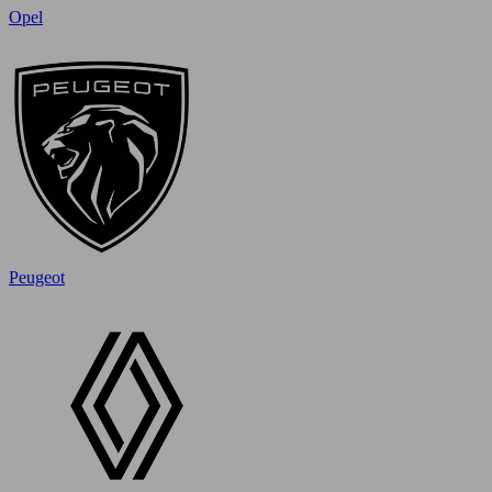
Opel
Peugeot