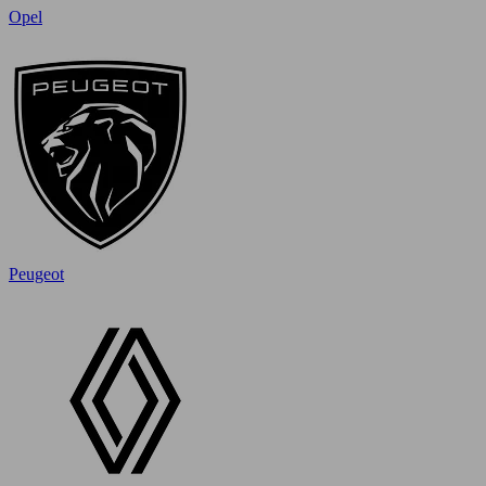
Opel
Peugeot