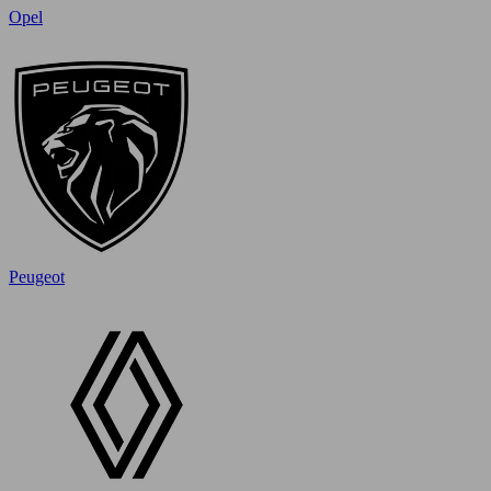
Opel
Peugeot