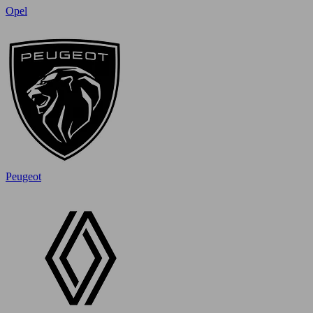
Opel
Peugeot