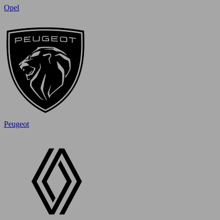
Opel
Peugeot