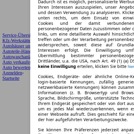
Dadurch ist es möglich, personalisierte Werb
Ihren Interessen auszuspielen, unser Angeb
und dessen Verwendung zu analysieren. Klicke
unten rechts, um dem Einsatz von einwill
Cookies und der damit verbundenen 
personenbezogener Daten zuzustimmen oder d
links, um eine detaillierte Auswahl hinsichtli
Service-Übersicht
treffen oder um der Verarbeitung personenbe
Kfz-Werkstätten
widersprechen, soweit diese auf Grundla
Autohäuser und Händler
Interessen erfolgt. Die Einwilligung um
Autoteile-Händler
Übermittlung bestimmter personenbezo
Autowaschanlagen
Drittländer, u.a. die USA, nach Art. 49 (1) (a) 
Auto verkaufen
›
keine Einwilligung
erteilen, klicken Sie bitte
hier
Auto bewerten
›
Anmelden
›
Cookies, Endgeräte- oder ähnliche Online-K
Startseite
login-basierte Kennungen, zufällig generi
netzwerkbasierte Kennungen) können zusam
Informationen (z. B. Browsertyp und Browse
Sprache, Bildschirmgröße, unterstützte Techno
Ihrem Endgerät gespeichert oder von dort au
um es jedes Mal wiederzuerkennen, wenn e
einer Webseite aufruft. Dies geschieht für ei
der hier aufgeführten Verarbeitungszwecke.
Sie können Ihre Präferenzen jederzeit anpas