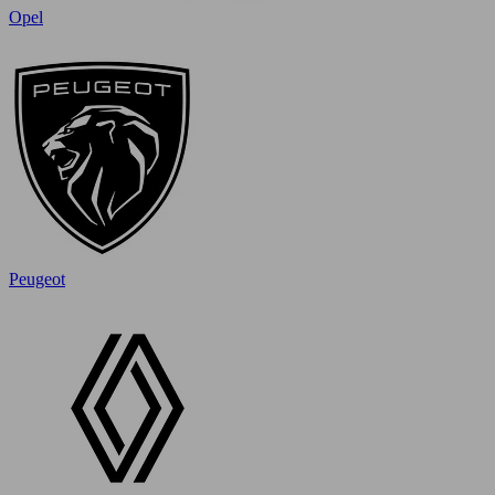
Opel
Peugeot