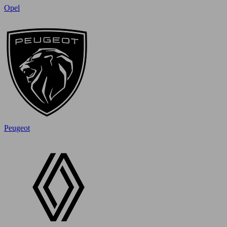
Opel
Peugeot