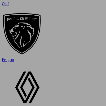
Opel
Peugeot