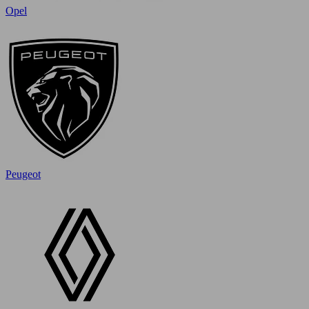
Opel
Peugeot