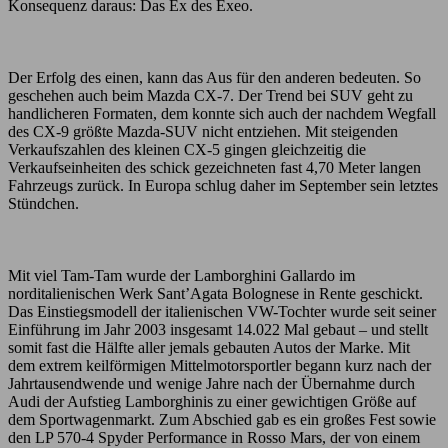
Konsequenz daraus: Das Ex des Exeo.
Der Erfolg des einen, kann das Aus für den anderen bedeuten. So
geschehen auch beim Mazda CX-7. Der Trend bei SUV geht zu
handlicheren Formaten, dem konnte sich auch der nachdem Wegfall
des CX-9 größte Mazda-SUV nicht entziehen. Mit steigenden
Verkaufszahlen des kleinen CX-5 gingen gleichzeitig die
Verkaufseinheiten des schick gezeichneten fast 4,70 Meter langen
Fahrzeugs zurück. In Europa schlug daher im September sein letztes
Stündchen.
Mit viel Tam-Tam wurde der Lamborghini Gallardo im
norditalienischen Werk Sant’Agata Bolognese in Rente geschickt.
Das Einstiegsmodell der italienischen VW-Tochter wurde seit seiner
Einführung im Jahr 2003 insgesamt 14.022 Mal gebaut – und stellt
somit fast die Hälfte aller jemals gebauten Autos der Marke. Mit
dem extrem keilförmigen Mittelmotorsportler begann kurz nach der
Jahrtausendwende und wenige Jahre nach der Übernahme durch
Audi der Aufstieg Lamborghinis zu einer gewichtigen Größe auf
dem Sportwagenmarkt. Zum Abschied gab es ein großes Fest sowie
den LP 570-4 Spyder Performance in Rosso Mars, der von einem