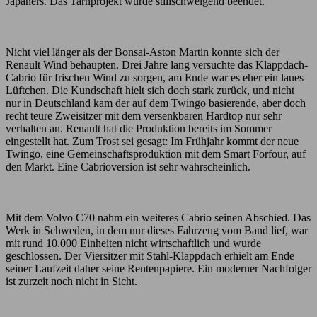
Japaners. Das Tarnprojekt wurde stillschweigend beendet.
Nicht viel länger als der Bonsai-Aston Martin konnte sich der
Renault Wind behaupten. Drei Jahre lang versuchte das Klappdach-
Cabrio für frischen Wind zu sorgen, am Ende war es eher ein laues
Lüftchen. Die Kundschaft hielt sich doch stark zurück, und nicht
nur in Deutschland kam der auf dem Twingo basierende, aber doch
recht teure Zweisitzer mit dem versenkbaren Hardtop nur sehr
verhalten an. Renault hat die Produktion bereits im Sommer
eingestellt hat. Zum Trost sei gesagt: Im Frühjahr kommt der neue
Twingo, eine Gemeinschaftsproduktion mit dem Smart Forfour, auf
den Markt. Eine Cabrioversion ist sehr wahrscheinlich.
Mit dem Volvo C70 nahm ein weiteres Cabrio seinen Abschied. Das
Werk in Schweden, in dem nur dieses Fahrzeug vom Band lief, war
mit rund 10.000 Einheiten nicht wirtschaftlich und wurde
geschlossen. Der Viersitzer mit Stahl-Klappdach erhielt am Ende
seiner Laufzeit daher seine Rentenpapiere. Ein moderner Nachfolger
ist zurzeit noch nicht in Sicht.