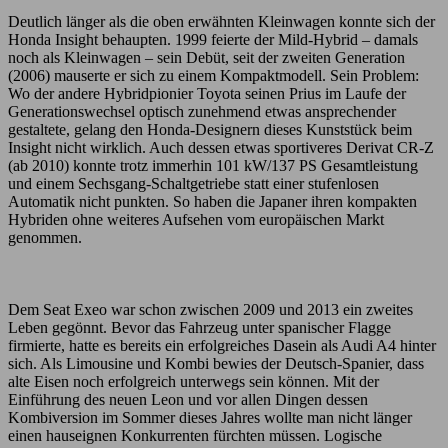
Deutlich länger als die oben erwähnten Kleinwagen konnte sich der
Honda Insight behaupten. 1999 feierte der Mild-Hybrid – damals
noch als Kleinwagen – sein Debüt, seit der zweiten Generation
(2006) mauserte er sich zu einem Kompaktmodell. Sein Problem:
Wo der andere Hybridpionier Toyota seinen Prius im Laufe der
Generationswechsel optisch zunehmend etwas ansprechender
gestaltete, gelang den Honda-Designern dieses Kunststück beim
Insight nicht wirklich. Auch dessen etwas sportiveres Derivat CR-Z
(ab 2010) konnte trotz immerhin 101 kW/137 PS Gesamtleistung
und einem Sechsgang-Schaltgetriebe statt einer stufenlosen
Automatik nicht punkten. So haben die Japaner ihren kompakten
Hybriden ohne weiteres Aufsehen vom europäischen Markt
genommen.
Dem Seat Exeo war schon zwischen 2009 und 2013 ein zweites
Leben gegönnt. Bevor das Fahrzeug unter spanischer Flagge
firmierte, hatte es bereits ein erfolgreiches Dasein als Audi A4 hinter
sich. Als Limousine und Kombi bewies der Deutsch-Spanier, dass
alte Eisen noch erfolgreich unterwegs sein können. Mit der
Einführung des neuen Leon und vor allen Dingen dessen
Kombiversion im Sommer dieses Jahres wollte man nicht länger
einen hauseignen Konkurrenten fürchten müssen. Logische