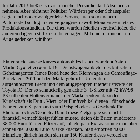
Im Jahr 2013 hieß es so von mancher Persönlichkeit Abschied zu
nehmen. Aber nicht nur Politiker, Würdeträger oder Schauspieler
sagten mehr oder weniger leise Servus, auch so manchem
Automodell schlug in den vergangenen zwölf Monaten sein letztes
Produktionsstündlein. Die einen wurden feierlich verabschiedet, die
anderen dagegen still zu Grabe getragen. Mit einem Tränchen im
Auge gedenken wir ihrer.
Ein vergleichsweise kurzes automobiles Leben war dem Aston
Martin Cygnet vergönnt. Der Dienstwagenanbieter des britischen
Geheimagenten James Bond hatte den Kleinwagen als Camouflage-
Projekt erst 2011 auf den Markt gebracht. Unter dem
aufgehübschten Blech und dem aufgepeppten Interieur steckte der
Toyota iQ. Der so schnuckelig gemachte 3+1-Sitzer mit 72 kW/98
PS sollte den Flottenverbrauch der Marke senken, dazu der
Kundschaft als Dritt-, Viert- oder Fünftvehikel dienen - für schnöde
Fahrten zum Supermarkt zum Beispiel oder als Geschenk für
Ehefrau/Tochter/Geliebte. Damit diese Zielgruppe sich nicht
finanziell vernachlässigt fühlen musste, riefen die Briten mindestens
38.000 Euro für den Flitzer auf, mit ein paar Extras konnte man aber
schnell die 50.000-Euro-Marke knacken. Statt erhofften 4.000
Einheiten jährlich fanden sich nur 150 Käufer dieses veredelten