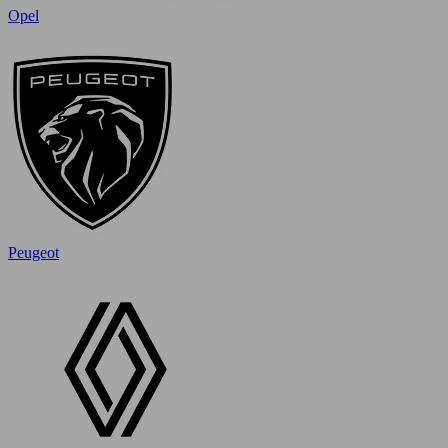
Opel
Peugeot