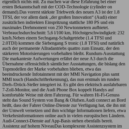
eigentlich nichts mit. Zu machen war diese Erfahrung bei einer
ersten Bekanntschaft mit der COD-Technologie (cylinder on
demand).Das vorerst stärkste Triebwerk des neuen A3 ist der 1.8
TFSI, der vor allem dank „der großen Innovation“ (Audi) einer
zusätzlichen indirekten Einspritzung stattliche 180 PS und ein
maximales Drehmoment von 250 Newtonmetern aufbietet.
Verbrauchsdurchschnitt: 5,6 l/100 km, Höchstgeschwindigkeit: 232
km/h.Neben einem Sechsgang-Schaltgetriebe (1.4 TFSI und
2.0TDI) kommen die Siebengang S tronic (1.8 TFSI) und natürlich
auch der permanente Allradantriebs quattro zum Einsatz, der den
stärkeren Motorisierungen vorbehalten bleibt. Rundum-Ausstattung
Die markanteste Aufwertungen erfährt der neue A3 durch die
Übernahme offensichtlich sämtlicher Ausstattungen, die bislang den
Topmodellen der Marke vorbehalten blieben, etwa das
beeindruckende Infotainment mit der MMI Navigation plus samt
MMI touch (Handschrifterkennung), das nun erstmals im runden
Dreh-/Drück-Steller integriert ist. Es gibt den elektrisch ausfahrbaren
7-Zoll-Monitor, und die Audi Phone Box koppelt Handys auf
komfortable Weise mit dem Fahrzeug. Für wahren Hi-Fi-Genuss
steht das Sound System von Bang & Olufsen.Audi connect an Bord
heißt, dass der Fahrer Online-Dienste zur Verfügung hat, die ihn mit
der Umwelt vernetzen und ihm wichtige Informationen liefern, etwa
Verkehrsinformationen online auch in vielen europäischen Ländern.
Audi-Connect-Dienste auf App-Basis stehen ebenfalls bereit.
Assistenz auf hohem NiveauDas komplexeste Assistenzsystem im