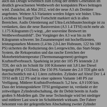
auch das Design wesentlich zum Erfolg der dritten Generation im
deutlich gewachsenen Wettbewerb der kompakten Pkws beitragen
wird. Zunächst, ab Mai 2012, wird der neue A3 als Dreitürer
angeboten. Weitere A3-Varianten werden folgen wie bisher. Ultra-
Leichtbau ist Trumpf Der Fortschritt markiert sich in allen
Bereichen. Audis Orientierung auf Ultra-Leichtbautechnologie ist zu
verdanken, dass die neue Basisversion (A3 1.4 TFSI) nicht mehr als
1.175 Kilogramm (!) wiegt, „der souveräne Bestwert im
Wettbewerbsumfeld“. Der Vorgänger des A3 war bis zu 80
Kilogramm schwerer. Im Zusammenspiel mit hocheffizienten,
leistungsstarken Motoren (1,4 bis 2,0-Liter Hubraum, 122 bis 180
PS) sicherten die Reduzierung des Leergewichts, das Start-Stopp-
System, die Rekuperation und das rasche Erreichen der
Motorbetriebstemperatur (Thermomanagement) geringen
Kraftstoffverbrauch. Sparkönig ist jetzt der 105 PS leistende 2.0
TDI, der sich im Schnitt für 100 Kilometer mit 3,8 Liter Diesel
begnügt (99 g CO2/km). Die 150 PS-Variante des 2.0 TDI gibt sich
durchschnittlich mit 4,1 Litern zufrieden. Zylinder auf Abruf Der 1.4
TFSI stellt 122 PS und in einer späteren Variante 140 PS zur
Verfügung. Mittlerer Kraftstoffverbrauch: 5,2 bzw. 4,9 l/100 km.
Dass der leistungsstärkere TFSI genügsamer ist, verdankt er der
zeitweiligen Zylinderabschaltung, die ihr Debüt bereits in Audis
großen S-Modellen gab. Die neue Technologie wird bei niedriger
und mittlerer Last sowie im Schubbetrieb wirksam. Der Fahrer
bekommt von der gelegentlichen Abschaltung zweier Zylinder