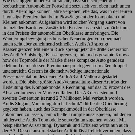
Wie es langgeht in der Autobranche, lässt sich seit jeher gut
beobachten: Automobiler Fortschritt setzt sich von oben nach unten
durch. Allerdings können Jahre vergehen, ehe das, was in der teuren
Luxusliga Premiere hat, beim Pkw-Segment der Kompakten und
Kleinen ankommt. Aufgehalten wird solcher Vorgang zuerst von
finanziellen Barrieren. Zusätzliche Kosten lassen sich zunächst nur
in den Preisen der automobilen Oberklasse unterbringen. Die
Wanderungsbewegung technischer Neuerungen von oben nach
unten geht aber zunehmend schneller. Audis A3 sprengt
Klassengrenzen Mit einem Ruck sprengt jetzt die dritte Generation
des Audi A3 bisherige Klassengrenzen, indem das gesamte Know-
how der Topmodelle der Marke dieses kompakte Auto geradezu
edelt und damit dessen Premiumanspruch gewissermaßen doppelt
unterstreicht. Gestern ist die mehrwöchige internationale
Pressepräsentation des neuen Audi A3 auf Mallorca gestartet
worden. Die bisher größte Audi-Veranstaltung dieser Art trägt der
Bedeutung des Kompaktmodells Rechnung, auf das 20 Prozent des
Absatzvolumens der Marke entfallen. Der A3 der ersten und
zweiten Generation ist rund 2,7 Millionen Mal verkauft worden.
Audis Slogan „Vorsprung durch Technik“ dürfte die Orientierung
gegeben haben, auch das Kompaktmodell in der Oberklasse
ankommen zu lassen, nämlich alle Trümpfe auszuspielen, mit denen
mittlerweile Audis Topmodelle souverän umzugehen wissen. Mit
beispielhafter Ausstattung, Dynamik und Effizienz wirbt nun auch
der A3. Dessen ausdruckstarker Auftritt lässt freilich vermuten, dass