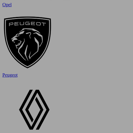
Opel
Peugeot